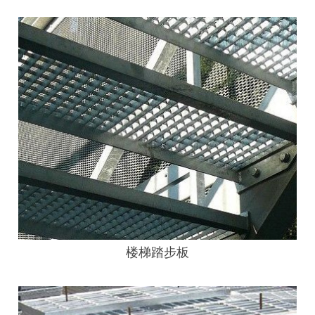
楼梯踏步板