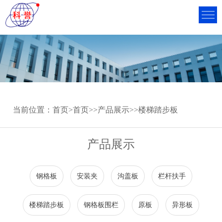
当前位置：
首页
>
首页
>>
产品展示
>>
楼梯踏步板
产品展示
钢格板
安装夹
沟盖板
栏杆扶手
楼梯踏步板
钢格板围栏
原板
异形板