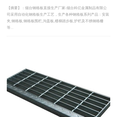
【摘要】：烟台钢格板直接生产厂家-烟台科亿金属制品有限公
司采用自动化钢格板生产工艺，生产各种钢格板系列产品：安装
夹,钢格板,钢格板围栏,沟盖板,楼梯踏步板,护栏及不锈钢格栅
等...