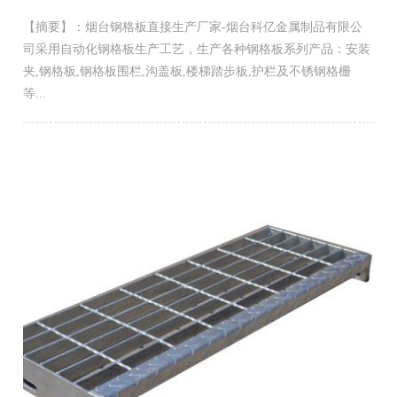
【摘要】：烟台钢格板直接生产厂家-烟台科亿金属制品有限公
司采用自动化钢格板生产工艺，生产各种钢格板系列产品：安装
夹,钢格板,钢格板围栏,沟盖板,楼梯踏步板,护栏及不锈钢格栅
等...