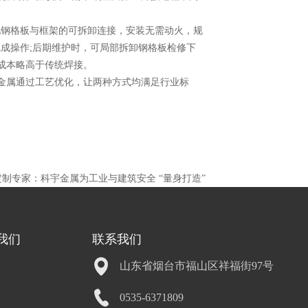
现钢格板与框架的可拆卸连接，安装无需动火，规
完成操作;后期维护时，可局部拆卸钢格板检修下
成本略高于传统焊接。
金属通过工艺优化，让两种方式均满足行业标
制专家：科宇金属为工业与建筑安全 “量身打造”
我们
联系我们
山东省烟台市福山区祥福街97号
0535-6371809