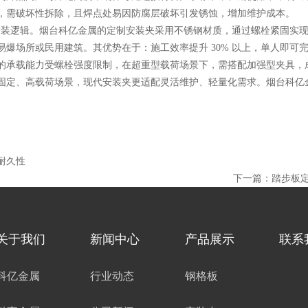
，需破坏性拆除，且焊点处易因防腐层破坏引发锈蚀，增加维护成本。
安装逻辑。烟台科亿金属的定制安装夹采用不锈钢材质，通过螺栓紧固实
爆场所或民用建筑。其优势在于：施工效率提升 30% 以上，单人即可
的承载能力受螺栓强度限制，在超重型载荷场景下，需搭配加强型夹具，
定、高载荷场景，现代安装夹更适配灵活维护、轻量化需求。烟台科亿
耐久性
下一篇：
踏步板定
关于我们
新闻中心
产品展示
联系
科亿金属
行业动态
钢格板