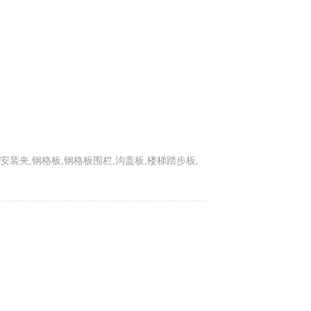
夹,钢格板,钢格板围栏,沟盖板,楼梯踏步板,